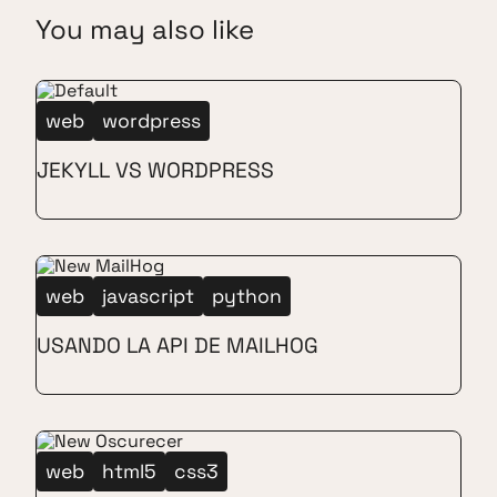
You may also like
web
wordpress
JEKYLL VS WORDPRESS
web
javascript
python
USANDO LA API DE MAILHOG
web
html5
css3