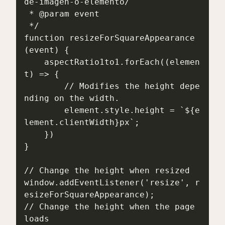
de-imagen-o-elemento/

 * @param event

 */

function resizeForSquareAppearance
(event) {

    aspectRatio1to1.forEach((elemen
t) => {

        // Modifies the height depe
nding on the width.

        element.style.height = `${e
lement.clientWidth}px`;

    })

}

// Change the height when resized

window.addEventListener('resize', r
esizeForSquareAppearance);

// Change the height when the page 
loads
