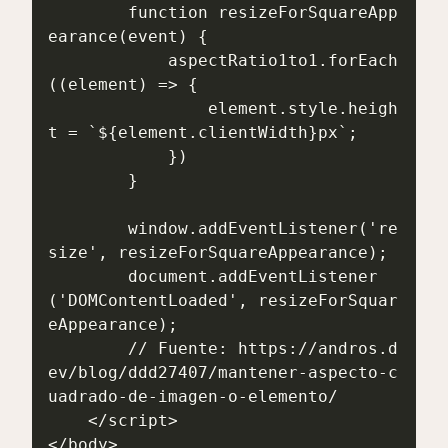
        function resizeForSquareApp
earance(event) {

            aspectRatio1to1.forEach
((element) => {

                element.style.heigh
t = `${element.clientWidth}px`;

            })

        }

        window.addEventListener('re
size', resizeForSquareAppearance);

        document.addEventListener
('DOMContentLoaded', resizeForSquar
eAppearance);

        // Fuente: https://andros.d
ev/blog/ddd27407/mantener-aspecto-c
uadrado-de-imagen-o-elemento/

    </script>

</body>
