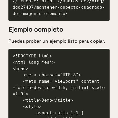
// Fuente: https://andros.dev/blog/
ddd27407/mantener-aspecto-cuadrado-
de-imagen-o-elemento/
Ejemplo completo
Puedes probar un ejemplo listo para copiar.
<!DOCTYPE html>

<html lang="es">

<head>

    <meta charset="UTF-8">

    <meta name="viewport" content
="width=device-width, initial-scale
=1.0">

    <title>Demo</title>

    <style>

        .aspect-ratio-1-1 {
