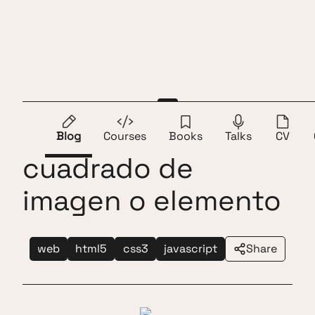
Skip to content
Andros Fenollosa
ES
EN
Mantener aspecto
Blog
Courses
Books
Talks
CV
cuadrado de
imagen o elemento
web
html5
css3
javascript
Share