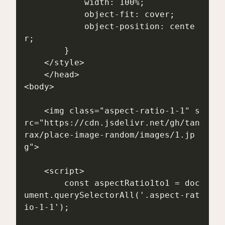
            width: 100%;

            object-fit: cover;

            object-position: cente
r;

        }

    </style>

    </head>

<body>

    <img class="aspect-ratio-1-1" s
rc="https://cdn.jsdelivr.net/gh/tan
rax/place-image-random/images/1.jp
g">

    <script>

        const aspectRatio1to1 = doc
ument.querySelectorAll('.aspect-rat
io-1-1');
