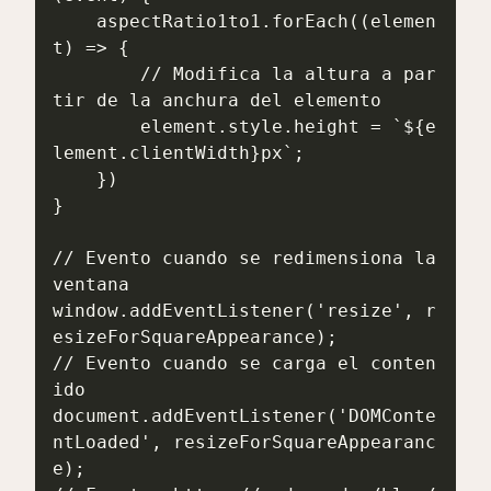
    aspectRatio1to1.forEach((elemen
t) => {

        // Modifica la altura a par
tir de la anchura del elemento

        element.style.height = `${e
lement.clientWidth}px`;

    })

}

// Evento cuando se redimensiona la 
ventana

window.addEventListener('resize', r
esizeForSquareAppearance);

// Evento cuando se carga el conten
ido

document.addEventListener('DOMConte
ntLoaded', resizeForSquareAppearanc
e);
