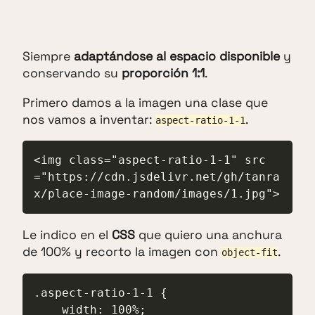
Siempre
adaptándose al espacio disponible
y
conservando su
proporción 1:1
.
Primero damos a la imagen una clase que
nos vamos a inventar:
.
aspect-ratio-1-1
<img class="aspect-ratio-1-1" src
="https://cdn.jsdelivr.net/gh/tanra
x/place-image-random/images/1.jpg">
Le indico en el
CSS
que quiero una anchura
de 100% y recorto la imagen con
.
object-fit
.aspect-ratio-1-1 {

    width: 100%;
