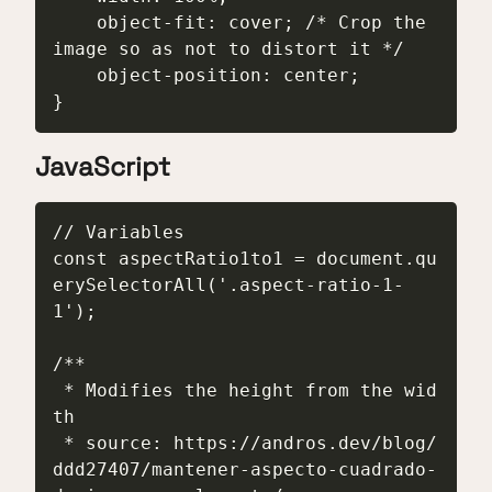
    object-fit: cover; /* Crop the 
image so as not to distort it */

    object-position: center;

}
JavaScript
// Variables

const aspectRatio1to1 = document.qu
erySelectorAll('.aspect-ratio-1-
1');

/**

 * Modifies the height from the wid
th

 * source: https://andros.dev/blog/
ddd27407/mantener-aspecto-cuadrado-