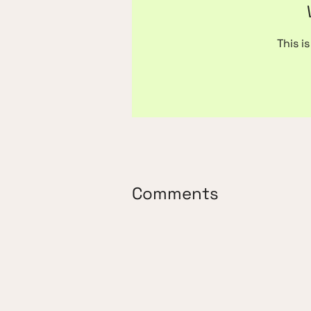
This i
Comments