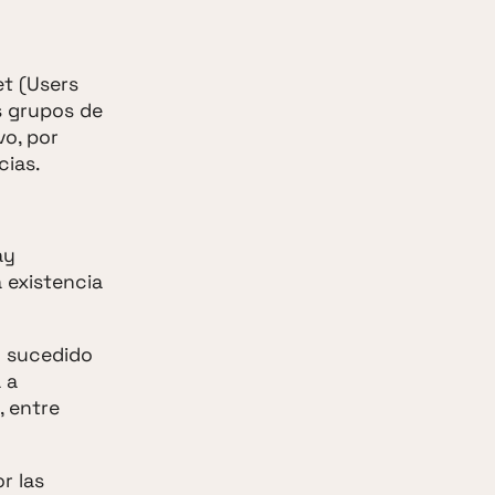
et (Users
s grupos de
vo, por
cias.
ay
a existencia
o sucedido
 a
, entre
r las