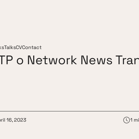
ks
Talks
CV
Contact
TP o Network News Tra
ril 16, 2023
1 m