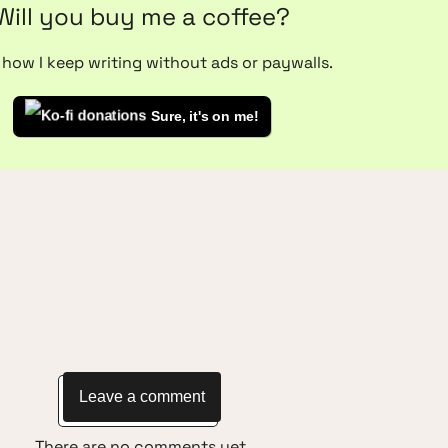
Will you buy me a coffee?
s how I keep writing without ads or paywalls.
Sure, it's on me!
Leave a comment
There are no comments yet.