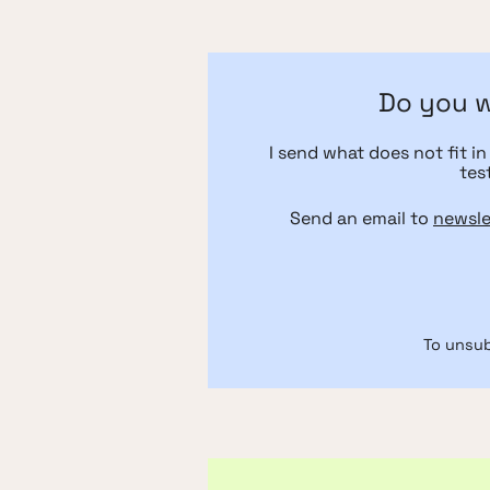
Do you w
I send what does not fit in
tes
Send an email to
newsle
To unsu