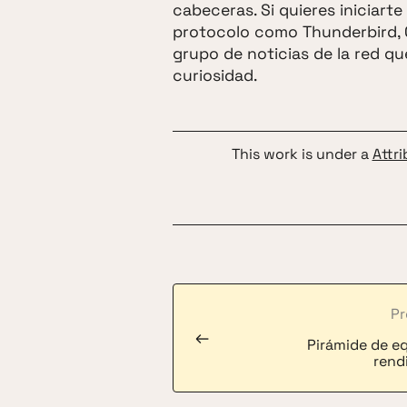
cabeceras. Si quieres iniciar
protocolo como Thunderbird, C
grupo de noticias de la red que
curiosidad.
This work is under a
Attr
Pr
←
Pirámide de eq
rend