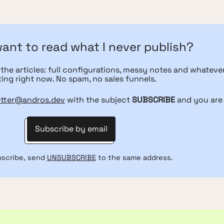
ant to read what I never publish?
 the articles: full configurations, messy notes and whateve
ting right now. No spam, no sales funnels.
tter@andros.dev
with the subject
SUBSCRIBE
and you are 
Subscribe by email
bscribe, send
UNSUBSCRIBE
to the same address.