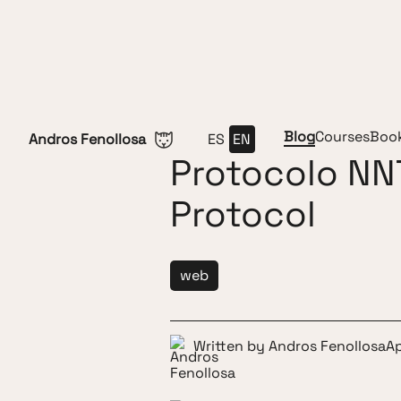
Skip to content
Blog
Courses
Boo
Andros Fenollosa
ES
EN
Protocolo NN
Protocol
web
Written by
Andros Fenollosa
Ap