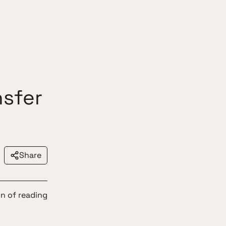
nsfer
Share
in of reading