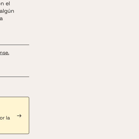
n el
 algún
ta
nse.
→
or la