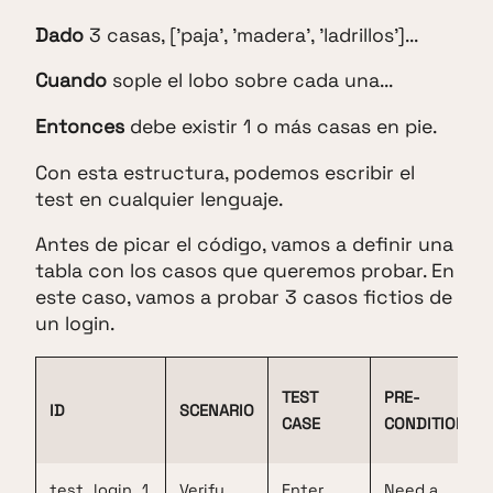
Dado
3 casas, ['paja', 'madera', 'ladrillos']...
Cuando
sople el lobo sobre cada una...
Entonces
debe existir 1 o más casas en pie.
Con esta estructura, podemos escribir el
test en cualquier lenguaje.
Antes de picar el código, vamos a definir una
tabla con los casos que queremos probar. En
este caso, vamos a probar 3 casos fictios de
un login.
TEST
PRE-
ID
SCENARIO
CASE
CONDITION
test_login_1
Verify
Enter
Need a