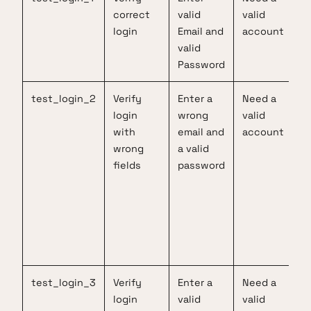
correct
valid
valid
login
Email and
account
valid
Password
test_login_2
Verify
Enter a
Need a
login
wrong
valid
with
email and
account
wrong
a valid
fields
password
test_login_3
Verify
Enter a
Need a
login
valid
valid