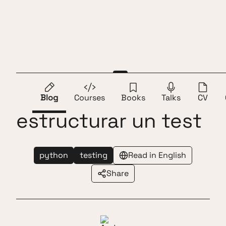
Skip to content
Andros Fenollosa
ES
EN
Aprende a
Blog
Courses
Books
Talks
CV
estructurar un test
python
testing
Read in English
Share