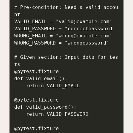
# Pre-condition: Need a valid accou
nt

VALID_EMAIL = "valid@example.com"

VALID_PASSWORD = "correctpassword"

WRONG_EMAIL = "wrong@example.com"

WRONG_PASSWORD = "wrongpassword"

# Given section: Input data for tes
ts

@pytest.fixture

def valid_email():

    return VALID_EMAIL

@pytest.fixture

def valid_password():

    return VALID_PASSWORD

@pytest.fixture
