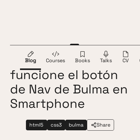
Skip to content
Andros Fenollosa
ES
EN
Cómo hacer que
Blog
Courses
Books
Talks
CV
funcione el botón
de Nav de Bulma en
Smartphone
html5
css3
bulma
Share