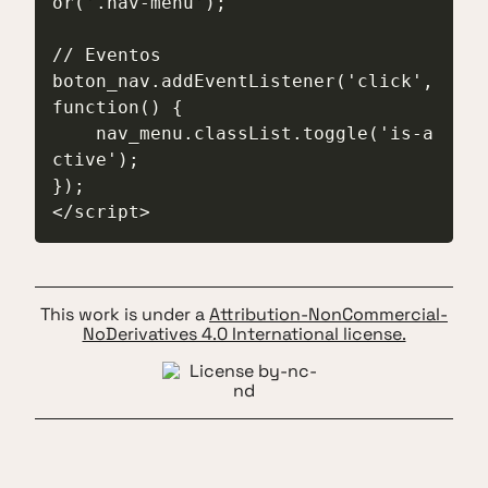
or('.nav-menu');

// Eventos

boton_nav.addEventListener('click', 
function() {

    nav_menu.classList.toggle('is-a
ctive');

});

</script>
This work is under a
Attribution-NonCommercial-
NoDerivatives 4.0 International license.