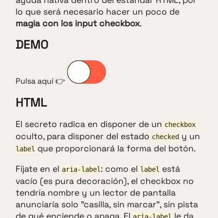
ayuda nativa dentro del estándar HTML, por
lo que será necesario hacer un poco de
magia con los input checkbox
.
DEMO
Pulsa aquí 👉
HTML
El secreto radica en disponer de un
checkbox
oculto, para disponer del estado
y un
checked
que proporcionará la forma del botón.
label
Fíjate en el
: como el
está
aria-label
label
vacío (es pura decoración), el checkbox no
tendría nombre y un lector de pantalla
anunciaría solo "casilla, sin marcar", sin pista
de qué enciende o apaga. El
le da
aria-label