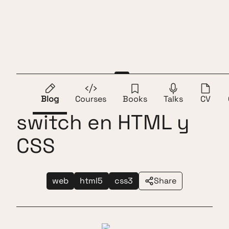
Skip to content
Andros Fenollosa
ES
EN
Botón on/off o
Blog
Courses
Books
Talks
CV
switch en HTML y
CSS
web
html5
css3
Share