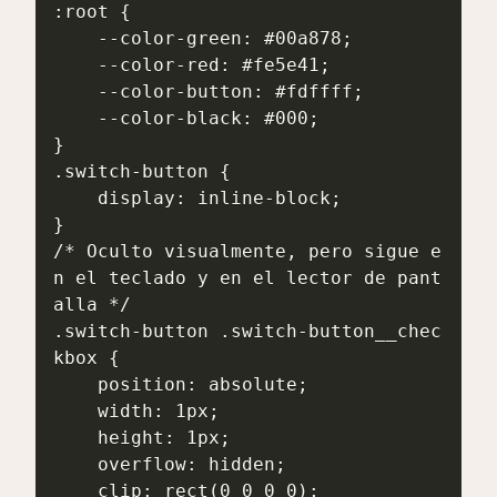
:root {

    --color-green: #00a878;

    --color-red: #fe5e41;

    --color-button: #fdffff;

    --color-black: #000;

}

.switch-button {

    display: inline-block;

}

/* Oculto visualmente, pero sigue e
n el teclado y en el lector de pant
alla */

.switch-button .switch-button__chec
kbox {

    position: absolute;

    width: 1px;

    height: 1px;

    overflow: hidden;

    clip: rect(0 0 0 0);
