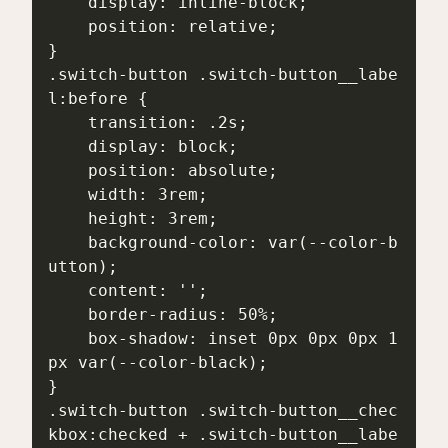
    display: inline-block;

    position: relative;

}

.switch-button .switch-button__labe
l:before {

    transition: .2s;

    display: block;

    position: absolute;

    width: 3rem;

    height: 3rem;

    background-color: var(--color-b
utton);

    content: '';

    border-radius: 50%;

    box-shadow: inset 0px 0px 0px 1
px var(--color-black);

}

.switch-button .switch-button__chec
kbox:checked + .switch-button__labe