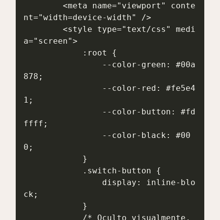
        <meta name="viewport" conte
nt="width=device-width" />

        <style type="text/css" medi
a="screen">

            :root {

                --color-green: #00a
878;

                --color-red: #fe5e4
1;

                --color-button: #fd
ffff;

                --color-black: #00
0;

            }

            .switch-button {

                display: inline-blo
ck;

            }

            /* Oculto visualmente, 