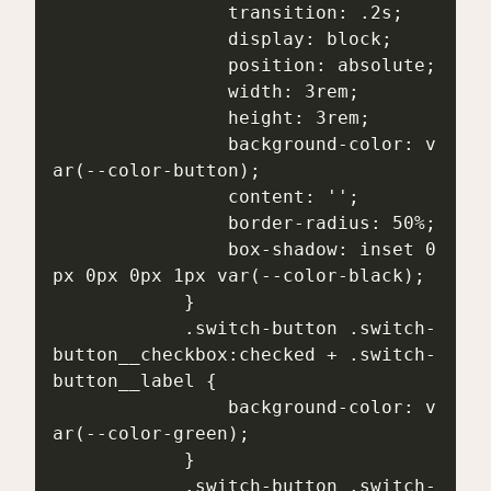
                transition: .2s;

                display: block;

                position: absolute;

                width: 3rem;

                height: 3rem;

                background-color: v
ar(--color-button);

                content: '';

                border-radius: 50%;

                box-shadow: inset 0
px 0px 0px 1px var(--color-black);

            }

            .switch-button .switch-
button__checkbox:checked + .switch-
button__label {

                background-color: v
ar(--color-green);

            }

            .switch-button .switch-