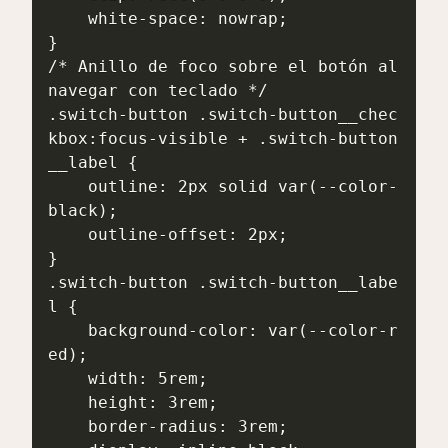
    white-space: nowrap;

}

/* Anillo de foco sobre el botón al 
navegar con teclado */

.switch-button .switch-button__chec
kbox:focus-visible + .switch-button
__label {

    outline: 2px solid var(--color-
black);

    outline-offset: 2px;

}

.switch-button .switch-button__labe
l {

    background-color: var(--color-r
ed);

    width: 5rem;

    height: 3rem;

    border-radius: 3rem;
