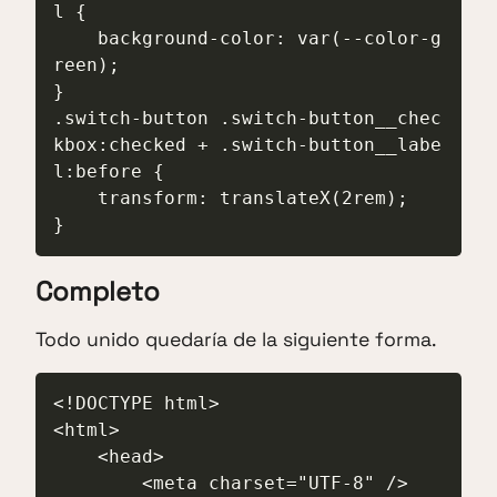
l {

    background-color: var(--color-g
reen);

}

.switch-button .switch-button__chec
kbox:checked + .switch-button__labe
l:before {

    transform: translateX(2rem);

}
Completo
Todo unido quedaría de la siguiente forma.
<!DOCTYPE html>

<html>

    <head>

        <meta charset="UTF-8" />
