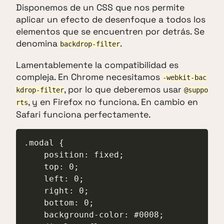
Disponemos de un CSS que nos permite
aplicar un efecto de desenfoque a todos los
elementos que se encuentren por detrás. Se
denomina
.
backdrop-filter
Lamentablemente la compatibilidad es
compleja. En Chrome necesitamos
-webkit-bac
, por lo que deberemos usar
kdrop-filter
@suppo
, y en Firefox no funciona. En cambio en
rts
Safari funciona perfectamente.
.modal {

    position: fixed;

    top: 0;

    left: 0;

    right: 0;

    bottom: 0;

    background-color: #0008;
