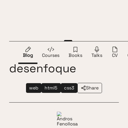
Skip to content
Andros Fenollosa
ES
EN
Focalizar mediante
Blog
Courses
Books
Talks
CV
desenfoque
web
html5
css3
Share