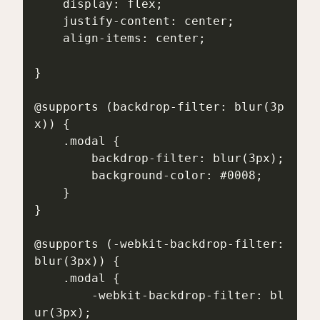
    display: flex;

    justify-content: center;

    align-items: center;

}

@supports (backdrop-filter: blur(3p
x)) {

    .modal {

        backdrop-filter: blur(3px);

        background-color: #0008;

    }

}

@supports (-webkit-backdrop-filter: 
blur(3px)) {

    .modal {

        -webkit-backdrop-filter: bl
ur(3px);
