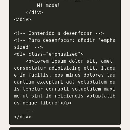
        Mi modal

    </div>

</div>

<!-- Contenido a desenfocar -->

<!-- Para desenfocar: añadir 'empha
sized' -->

<div class="emphasized">

    <p>Lorem ipsum dolor sit, amet 
consectetur adipisicing elit. Itaqu
e in facilis, eos minus dolores lau
dantium excepturi aut voluptatum qu
is tenetur corrupti voluptatem maxi
me ut sint id reiciendis voluptatib
us neque libero!</p>

    ...

</div>