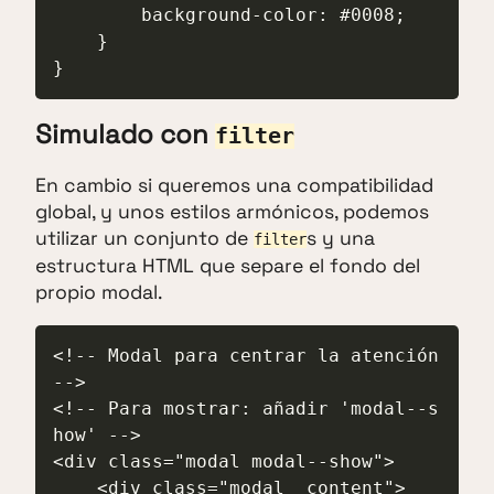
        background-color: #0008;

    }

}
Simulado con
filter
En cambio si queremos una compatibilidad
global, y unos estilos armónicos, podemos
utilizar un conjunto de
s y una
filter
estructura HTML que separe el fondo del
propio modal.
<!-- Modal para centrar la atención 
-->

<!-- Para mostrar: añadir 'modal--s
how' -->

<div class="modal modal--show">

    <div class="modal__content">
