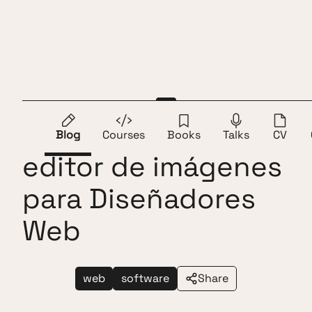
Skip to content
Andros Fenollosa
ES
EN
Affinity Photo, un
Blog
Courses
Books
Talks
CV
editor de imágenes
para Diseñadores
Web
web
software
Share