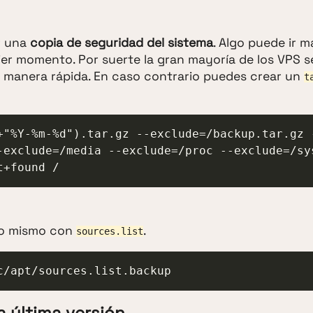
r una
copia de seguridad del sistema
. Algo puede ir m
ier momento. Por suerte la gran mayoría de los VPS s
a manera rápida. En caso contrario puedes crear un
t
+"%Y-%m-%d").tar.gz --exclude=/backup.tar.gz 
-exclude=/media --exclude=/proc --exclude=/sy
t+found /
 lo mismo con
.
sources.list
c/apt/sources.list.backup
la última versión