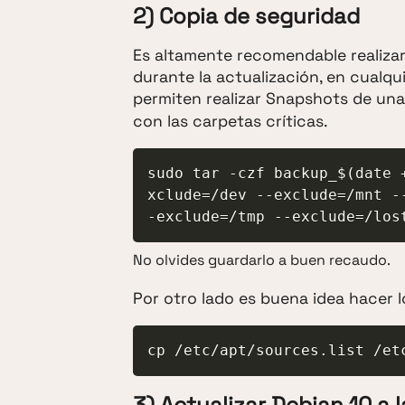
2) Copia de seguridad
Es altamente recomendable realiza
durante la actualización, en cualqu
permiten realizar Snapshots de un
con las carpetas críticas.
sudo tar -czf backup_$(date 
xclude=/dev --exclude=/mnt -
-exclude=/tmp --exclude=/los
No olvides guardarlo a buen recaudo.
Por otro lado es buena idea hacer
cp /etc/apt/sources.list /et
3) Actualizar Debian 10 a 