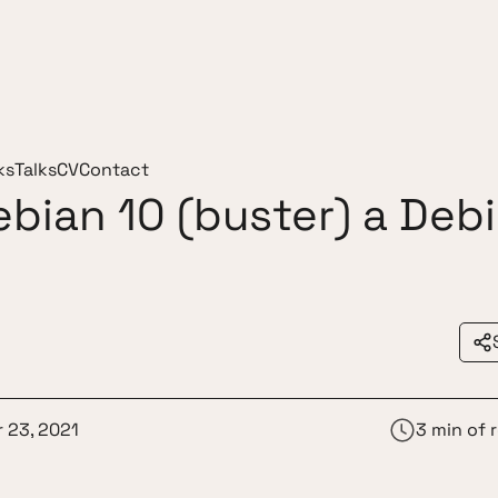
ks
Talks
CV
Contact
ebian 10 (buster) a Deb
 23, 2021
3 min of 