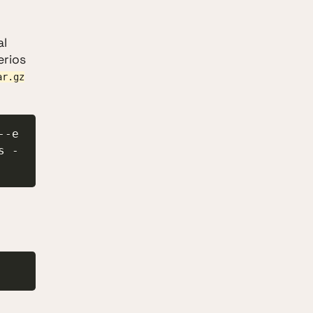
al
erios
ar.gz
--e
s -