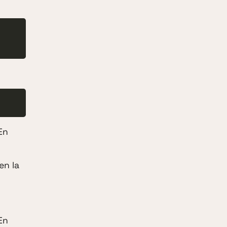
En
en la
En