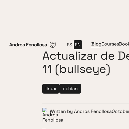
Skip to content
Blog
Courses
Boo
Andros Fenollosa
ES
EN
Actualizar de D
11 (bullseye)
linux
debian
Written by
Andros Fenollosa
October