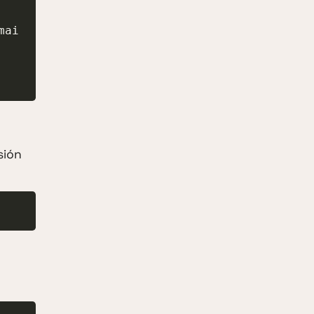
mai
sión