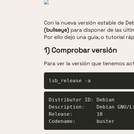
Con la nueva versión estable de De
(bullseye)
para disponer de las últi
Por ello dejo una guía, o tutorial ráp
1) Comprobar versión
Para ver la versión que tenemos a
lsb_release -a
Distributor ID: Debian

Description:    Debian GNU/Li
Release:        10

Codename:       buster